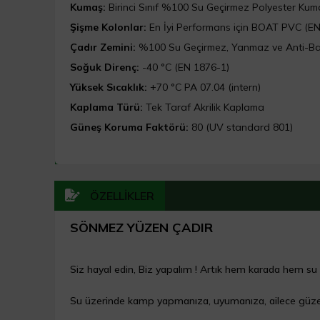
Kumaş:
Birinci Sınıf %100 Su Geçirmez Polyester Kum
Şişme Kolonlar:
En İyi Performans için BOAT PVC (E
Çadır Zemini:
%100 Su Geçirmez, Yanmaz ve Anti-Ba
Soğuk Direnç:
-40 °C (EN 1876-1)
Yüksek Sıcaklık:
+70 °C PA 07.04 (intern)
Kaplama Türü:
Tek Taraf Akrilik Kaplama
Güneş Koruma Faktörü:
80 (UV standard 801)
ÖZELLİKLER
SÖNMEZ YÜZEN ÇADIR
Siz hayal edin, Biz yapalım ! Artık hem karada hem 
Su üzerinde kamp yapmanıza, uyumanıza, ailece güzel