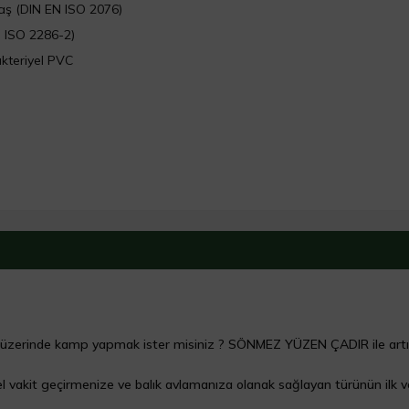
aş (DIN EN ISO 2076)
N ISO 2286-2)
kteriyel PVC
su üzerinde kamp yapmak ister misiniz ? SÖNMEZ YÜZEN ÇADIR ile art
 vakit geçirmenize ve balık avlamanıza olanak sağlayan türünün ilk 