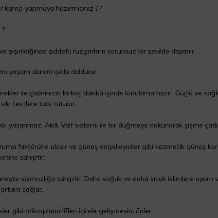
 bir kamp yapmaya hazırmısınız ??
 ?
 ve şişirildiğinde şiddetli rüzgarlara sorunsuz bir şekilde dayanır.
ın yaşam alanını ışıkla doldurur.
 direkler ile çadırınızın birkaç dakika içinde kurulama hazır. Güçlü ve sağl
ıkı testlere tabi tutulur.
ı yaşanmaz. Akıllı Valf sistemi ile bir düğmeye dokunarak şişme çadırın
ruma faktörüne ulaşır ve güneş engelleyiciler gibi kozmetik güneş ko
tine sahiptir.
güneşte solmazlığa sahiptir. Daha soğuk ve daha sıcak iklimlere uyum 
ç ortam sağlar.
er gibi mikropların lifleri içinde gelişmesini önler.