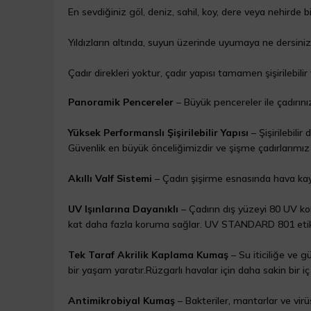
En sevdiğiniz göl, deniz, sahil, koy, dere veya nehirde
Yıldızların altında, suyun üzerinde uyumaya ne dersiniz
Çadır direkleri yoktur, çadır yapısı tamamen şişirilebilir
Panoramik Pencereler
– Büyük pencereler ile çadırınız
Yüksek Performanslı Şişirilebilir Yapısı
– Şişirilebilir
Güvenlik en büyük önceliğimizdir ve şişme çadırlarımız s
Akıllı Valf Sistemi
– Çadırı şişirme esnasında hava kayb
UV Işınlarına Dayanıklı
– Çadırın dış yüzeyi 80 UV ko
kat daha fazla koruma sağlar. UV STANDARD 801 etike
Tek Taraf Akrilik Kaplama Kumaş
– Su iticiliğe ve 
bir yaşam yaratır.Rüzgarlı havalar için daha sakin bir i
Antimikrobiyal Kumaş
– Bakteriler, mantarlar ve virüsl