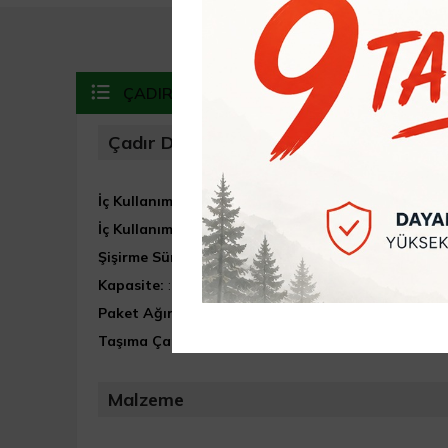
ÇADIR DETAYLARI
Çadır Detayları
İç Kullanım Ebatları:
200cm (U) x 200cm (G) x 200cm 
İç Kullanım Alanı:
4m²
Şişirme Süresi:
5 Dakika
Kapasite:
: 4 Kişilik
Paket Ağırlığı:
50 kg
Taşıma Çantası:
110cm (U) x 80cm (G) x 80cm (Y)
Malzeme