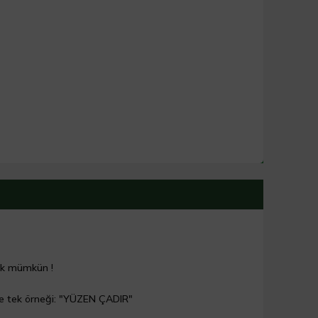
ık mümkün !
ve tek örneği: "YÜZEN ÇADIR"