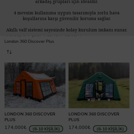
arkadaş grupları için idealdir.
4 mevsim kullanıma uygun tasarımıyla zorlu hava
koşullarına karşı güvenilir koruma sağlar.
Akıllı valf sistemi sayesinde kolay kurulum imkanı sunar.
Ana Sayfa
Çadır
LUXURY SERİSİ
London 360 Discover Plus
LONDON 360 DISCOVER
LONDON 360 DISCOVER
PLUS
PLUS
174.000
₺
174.000
₺
(8-10 KİŞİLİK)
(8-10 KİŞİLİK)