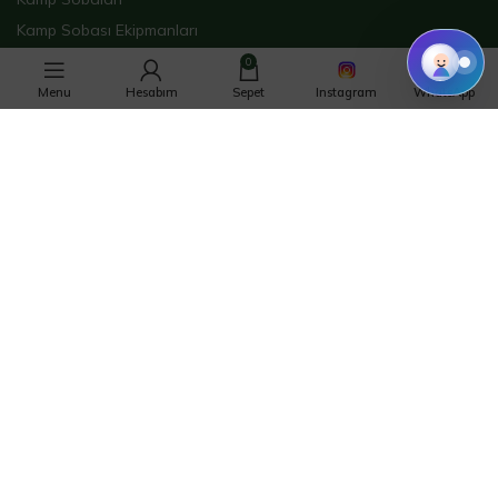
Kamp Sobası Ekipmanları
Şişme Sinevizyon
0
Menu
Hesabım
Sepet
Instagram
WhatsApp
ŞİRKET
Hakkımızda
İletişim
Mağaza
Blog
Sıkça Sorulan Sorular
Satış Sonrası Hizmetler
Teslimat