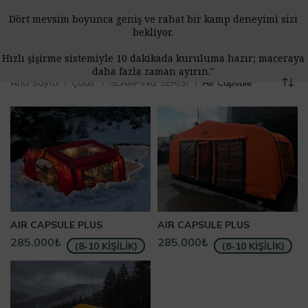
Dört mevsim boyunca geniş ve rahat bir kamp deneyimi sizi
bekliyor.
Hızlı şişirme sistemiyle 10 dakikada kuruluma hazır; maceraya
daha fazla zaman ayırın."
Ana Sayfa
Çadır
GLAMPING SERİSİ
Air Capsule
AIR CAPSULE PLUS
AIR CAPSULE PLUS
285.000
₺
285.000
₺
(8-10 KİŞİLİK)
(8-10 KİŞİLİK)