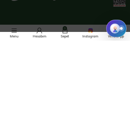
0
GIZLILIK POLITIKASI
ŞARTLAR VE KOŞULLAR
KULLANIM KOŞULLARI
VERI KORUMA
Menu
Hesabım
Sepet
Instagram
WhatsApp
ÇEREZ POLITIKASI
SIKÇA SORULAN SORULAR
SATIŞ SONRASI HIZMETLER