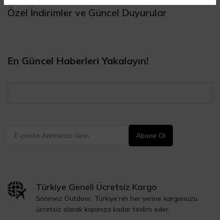
Özel İndirimler ve Güncel Duyurular
En Güncel Haberleri Yakalayın!
Türkiye Geneli Ücretsiz Kargo
Sönmez Outdoor, Türkiye’nin her yerine kargonuzu
ücretsiz olarak kapınıza kadar teslim eder.