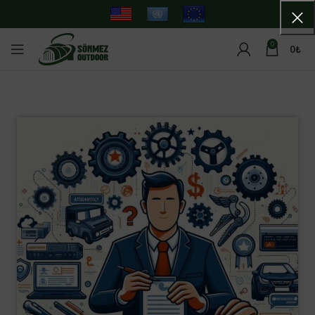
0
0
₺