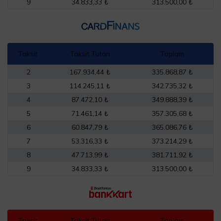
9
34.833,33 ₺
313.500,00 ₺
Taksit
Taksit Tutarı
Toplam
2
167.934,44 ₺
335.868,87 ₺
3
114.245,11 ₺
342.735,32 ₺
4
87.472,10 ₺
349.888,39 ₺
5
71.461,14 ₺
357.305,68 ₺
6
60.847,79 ₺
365.086,76 ₺
7
53.316,33 ₺
373.214,29 ₺
8
47.713,99 ₺
381.711,92 ₺
9
34.833,33 ₺
313.500,00 ₺
Taksit
Taksit Tutarı
Toplam