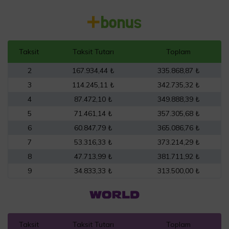
Taksit
Taksit Tutarı
Toplam
2
167.934,44 ₺
335.868,87 ₺
3
114.245,11 ₺
342.735,32 ₺
4
87.472,10 ₺
349.888,39 ₺
5
71.461,14 ₺
357.305,68 ₺
6
60.847,79 ₺
365.086,76 ₺
7
53.316,33 ₺
373.214,29 ₺
8
47.713,99 ₺
381.711,92 ₺
9
34.833,33 ₺
313.500,00 ₺
Taksit
Taksit Tutarı
Toplam