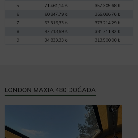
5
71.461,14 ₺
357.305,68 ₺
6
60.847,79 ₺
365.086,76 ₺
7
53.316,33 ₺
373.214,29 ₺
8
47.713,99 ₺
381.711,92 ₺
9
34.833,33 ₺
313.500,00 ₺
LONDON MAXIA 480 DOĞADA