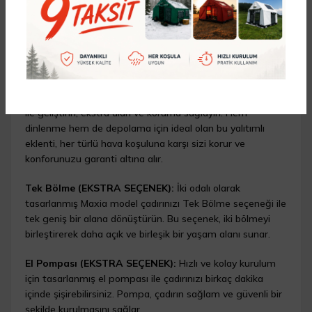
Webasto Çıkışı:
Çadır içinde ısınma amaçlı kullanılan
Webasto sistemleri için özel olarak tasarlanmış çıkış.
Soğuk havalarda çadırınızın içinde sıcak ve konforlu bir
ortam yaratmanızı sağlar.
Kış Bahçesi (EKSTRA SEÇENEK):
Çadırınızı Kış Bahçesi
ile geliştirin, ekstra alan ve koruma sağlayın. Hem
dinlenme hem de depolama için ideal olan bu yalıtımlı
eklenti, her türlü hava koşuluna karşı sizi korur ve
konforunuzu garanti altına alır.
Tek Bölme (EKSTRA SEÇENEK):
İki odalı olarak
tasarlanmış Maxia model çadırınızı Tek Bölme seçeneği ile
tek geniş bir alana dönüştürün. Bu seçenek, iki bölmeyi
birleştirerek daha açık ve birleşik bir yaşam alanı sunar.
El Pompası (EKSTRA SEÇENEK):
Hızlı ve kolay kurulum
için tasarlanmış el pompası ile çadırınızı birkaç dakika
içinde şişirebilirsiniz. Pompa, çadırın sağlam ve güvenli bir
şekilde kurulmasını sağlar.