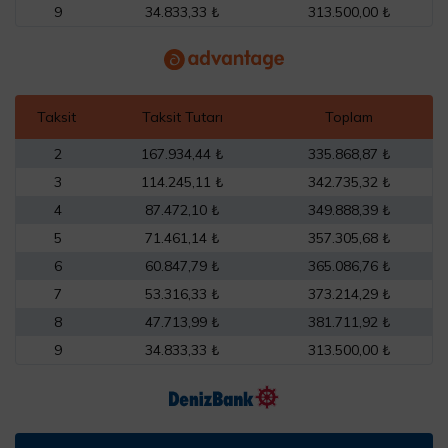
9
34.833,33 ₺
313.500,00 ₺
Taksit
Taksit Tutarı
Toplam
2
167.934,44 ₺
335.868,87 ₺
3
114.245,11 ₺
342.735,32 ₺
4
87.472,10 ₺
349.888,39 ₺
5
71.461,14 ₺
357.305,68 ₺
6
60.847,79 ₺
365.086,76 ₺
7
53.316,33 ₺
373.214,29 ₺
8
47.713,99 ₺
381.711,92 ₺
9
34.833,33 ₺
313.500,00 ₺