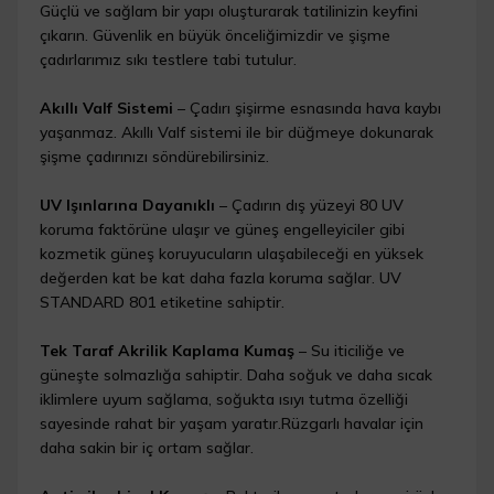
Güçlü ve sağlam bir yapı oluşturarak tatilinizin keyfini
çıkarın. Güvenlik en büyük önceliğimizdir ve şişme
çadırlarımız sıkı testlere tabi tutulur.
Akıllı Valf Sistemi
– Çadırı şişirme esnasında hava kaybı
yaşanmaz. Akıllı Valf sistemi ile bir düğmeye dokunarak
şişme çadırınızı söndürebilirsiniz.
UV Işınlarına Dayanıklı
– Çadırın dış yüzeyi 80 UV
koruma faktörüne ulaşır ve güneş engelleyiciler gibi
kozmetik güneş koruyucuların ulaşabileceği en yüksek
değerden kat be kat daha fazla koruma sağlar. UV
STANDARD 801 etiketine sahiptir.
Tek Taraf Akrilik Kaplama Kumaş
– Su iticiliğe ve
güneşte solmazlığa sahiptir. Daha soğuk ve daha sıcak
iklimlere uyum sağlama, soğukta ısıyı tutma özelliği
sayesinde rahat bir yaşam yaratır.Rüzgarlı havalar için
daha sakin bir iç ortam sağlar.