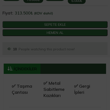
6.000₺
Fiyat:
313.500
₺
(KDV dahil)
SEPETE EKLE
HEMEN AL
18
People watching this product now!
İÇİNDEKİLER
✅ Metal
✅ Taşıma
✅ Gergi
Sabitleme
Çantası
İpleri
Kazıkları