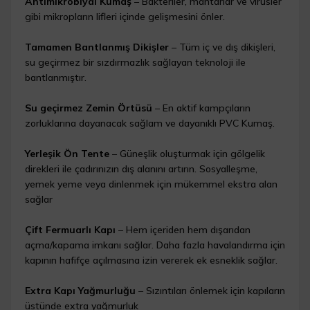
Antimikrobiyal Kumaş
– Bakteriler, mantarlar ve virüsler
gibi mikropların lifleri içinde gelişmesini önler.
Tamamen Bantlanmış Dikişler
– Tüm iç ve dış dikişleri,
su geçirmez bir sızdırmazlık sağlayan teknoloji ile
bantlanmıştır.
Su geçirmez Zemin Örtüsü
– En aktif kampçıların
zorluklarına dayanacak sağlam ve dayanıklı PVC Kumaş.
Yerleşik Ön Tente
– Güneşlik oluşturmak için gölgelik
direkleri ile çadırınızın dış alanını artırın. Sosyalleşme,
yemek yeme veya dinlenmek için mükemmel ekstra alan
sağlar
Çift Fermuarlı Kapı
– Hem içeriden hem dışarıdan
açma/kapama imkanı sağlar. Daha fazla havalandırma için
kapının hafifçe açılmasına izin vererek ek esneklik sağlar.
Extra Kapı Yağmurluğu
– Sızıntıları önlemek için kapıların
üstünde extra yağmurluk