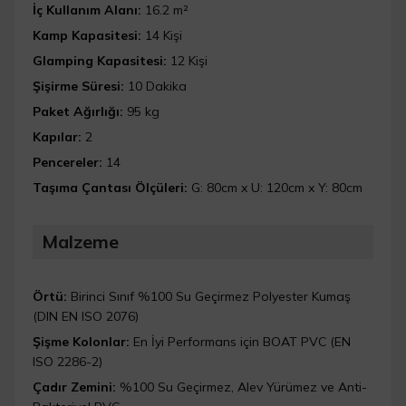
İç Kullanım Alanı:
16.2 m²
Kamp Kapasitesi:
14 Kişi
Glamping Kapasitesi:
12 Kişi
Şişirme Süresi:
10 Dakika
Paket Ağırlığı:
95 kg
Kapılar:
2
Pencereler:
14
Taşıma Çantası Ölçüleri:
G: 80cm x U: 120cm x Y: 80cm
Malzeme
Örtü:
Birinci Sınıf %100 Su Geçirmez Polyester Kumaş
(DIN EN ISO 2076)
Şişme Kolonlar:
En İyi Performans için BOAT PVC (EN
ISO 2286-2)
Çadır Zemini:
%100 Su Geçirmez, Alev Yürümez ve Anti-