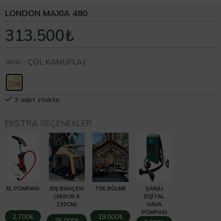
LONDON MAXIA 480
313.500
₺
: ÇÖL KAMUFLAJ
RENK
3 adet stokta
EKSTRA SEÇENEKLER
EL POMPASI
KIŞ BAHÇESI
TEK BÖLME
ŞARJLI
(360CM X
DIJITAL
220CM)
HAVA
POMPASI
2.700₺
19.000₺
76.000₺