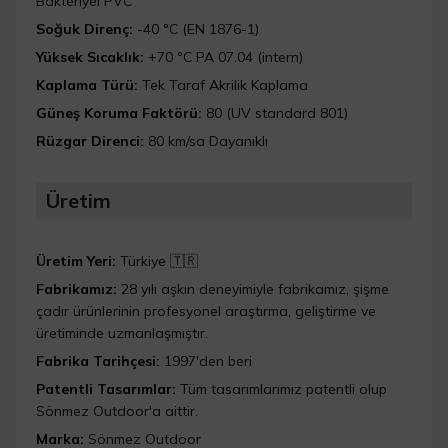
Bakteriyel PVC
Soğuk Direnç:
-40 °C (EN 1876-1)
Yüksek Sıcaklık:
+70 °C PA 07.04 (intern)
Kaplama Türü:
Tek Taraf Akrilik Kaplama
Güneş Koruma Faktörü:
80 (UV standard 801)
Rüzgar Direnci:
80 km/sa Dayanıklı
Üretim
Üretim Yeri:
Türkiye 🇹🇷
Fabrikamız:
28 yılı aşkın deneyimiyle fabrikamız, şişme
çadır ürünlerinin profesyonel araştırma, geliştirme ve
üretiminde uzmanlaşmıştır.
Fabrika Tarihçesi:
1997'den beri
Patentli Tasarımlar:
Tüm tasarımlarımız patentli olup
Sönmez Outdoor'a aittir.
Marka:
Sönmez Outdoor