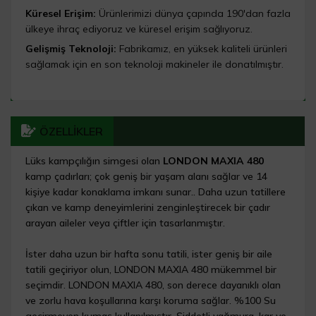
Küresel Erişim:
Ürünlerimizi dünya çapında 190'dan fazla
ülkeye ihraç ediyoruz ve küresel erişim sağlıyoruz.
Gelişmiş Teknoloji:
Fabrikamız, en yüksek kaliteli ürünleri
sağlamak için en son teknoloji makineler ile donatılmıştır.
ÖZELLİKLER
Lüks kampçılığın simgesi olan
LONDON MAXIA 480
kamp çadırları; çok geniş bir yaşam alanı sağlar ve 14
kişiye kadar konaklama imkanı sunar.. Daha uzun tatillere
çıkan ve kamp deneyimlerini zenginleştirecek bir çadır
arayan aileler veya çiftler için tasarlanmıştır.
İster daha uzun bir hafta sonu tatili, ister geniş bir aile
tatili geçiriyor olun, LONDON MAXIA 480 mükemmel bir
seçimdir. LONDON MAXIA 480, son derece dayanıklı olan
ve zorlu hava koşullarına karşı koruma sağlar. %100 Su
geçirmeyen kumaş kullanılmıştır. Şiddetli yağmura, kar ve