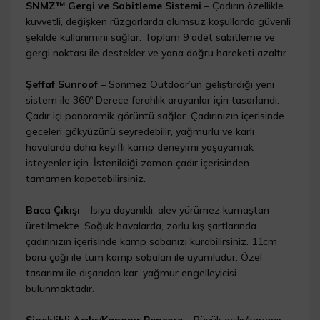
SNMZ™ Gergi ve Sabitleme Sistemi
– Çadırın özellikle
kuvvetli, değişken rüzgarlarda olumsuz koşullarda güvenli
şekilde kullanımını sağlar. Toplam 9 adet sabitleme ve
gergi noktası ile destekler ve yana doğru hareketi azaltır.
Şeffaf Sunroof
– Sönmez Outdoor’un geliştirdiği yeni
sistem ile 360º Derece ferahlık arayanlar için tasarlandı.
Çadır içi panoramik görüntü sağlar. Çadırınızın içerisinde
geceleri gökyüzünü seyredebilir, yağmurlu ve karlı
havalarda daha keyifli kamp deneyimi yaşayamak
isteyenler için. İstenildiği zaman çadır içerisinden
tamamen kapatabilirsiniz.
Baca Çıkışı
– Isıya dayanıklı, alev yürümez kumaştan
üretilmekte. Soğuk havalarda, zorlu kış şartlarında
çadırınızın içerisinde kamp sobanızı kurabilirsiniz. 11cm
boru çağı ile tüm kamp sobaları ile uyumludur. Özel
tasarımı ile dışarıdan kar, yağmur engelleyicisi
bulunmaktadır.
Sineklikli Açılır/Kapanır Pencere
– Büyük açılır/kapanır