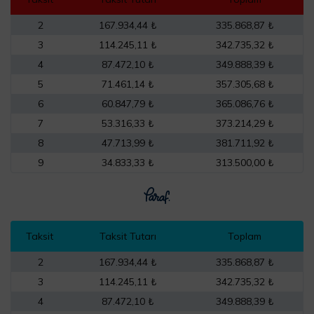
2
167.934,44 ₺
335.868,87 ₺
3
114.245,11 ₺
342.735,32 ₺
4
87.472,10 ₺
349.888,39 ₺
5
71.461,14 ₺
357.305,68 ₺
6
60.847,79 ₺
365.086,76 ₺
7
53.316,33 ₺
373.214,29 ₺
8
47.713,99 ₺
381.711,92 ₺
9
34.833,33 ₺
313.500,00 ₺
Taksit
Taksit Tutarı
Toplam
2
167.934,44 ₺
335.868,87 ₺
3
114.245,11 ₺
342.735,32 ₺
4
87.472,10 ₺
349.888,39 ₺