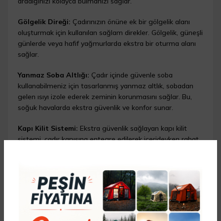
aradığınızı kolayca bulmanızı sağlar.
Gölgelik Direği:
Çadırınızın önüne ek bir gölgelik alanı
oluşturmak için kullanılan sağlam direkler. Gölgelik, güneşli
günlerde veya hafif yağmurlarda ekstra bir oturma alanı
sağlar.
Yanmaz Soba Altlığı:
Çadır içinde güvenle soba
kullanabilmeniz için tasarlanmış yanmaz altlık, sobadan
gelen ısıyı izole ederek zeminin korunmasını sağlar. Bu,
soğuk havalarda ekstra güvenlik ve konfor sunar.
Kapı Kilit Sistemi:
Ekstra güvenlik sağlayan kapı kilit
sistemi, çadır kapısına entegre edilerek içerideyken rahat
ve güvende olmanızı sağlar. Gece boyunca huzurlu bir
uyku çekmenize yardımcı olur.
Zemin Matı:
Ekstra konfor ve koruma sağlayan dayanıklı
zemin matı, su geçirmez özelliğiyle zeminden gelen
soğuğu ve nemi önler. Kamp deneyiminizi daha konforlu
hale getirir.