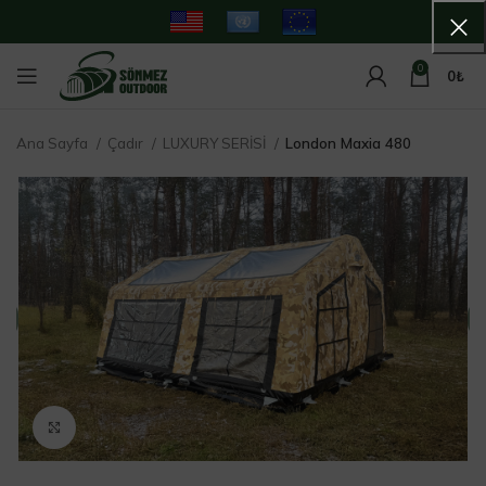
0
0
₺
Ana Sayfa
Çadır
LUXURY SERİSİ
London Maxia 480
Büyütmek için tıkla