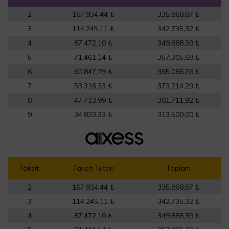
2
167.934,44 ₺
335.868,87 ₺
3
114.245,11 ₺
342.735,32 ₺
4
87.472,10 ₺
349.888,39 ₺
5
71.461,14 ₺
357.305,68 ₺
6
60.847,79 ₺
365.086,76 ₺
7
53.316,33 ₺
373.214,29 ₺
8
47.713,99 ₺
381.711,92 ₺
9
34.833,33 ₺
313.500,00 ₺
Taksit
Taksit Tutarı
Toplam
2
167.934,44 ₺
335.868,87 ₺
3
114.245,11 ₺
342.735,32 ₺
4
87.472,10 ₺
349.888,39 ₺