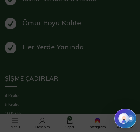
Ömür Boyu Kalite
Her Yerde Yanında
ŞİŞME ÇADIRLAR
4 Kişilik
6 Kişilik
10 Kişilik
0
14 Kişilik
Menu
Hesabım
Sepet
Instagram
WhatsApp
Yüzen Çadır