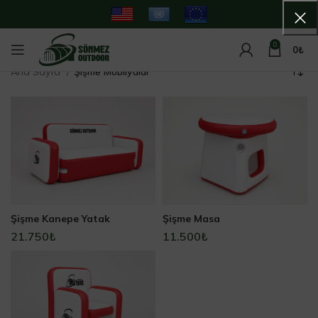
0
0
₺
Ana Sayfa
Şişme Mobilyalar
Şişme Kanepe Yatak
Şişme Masa
21.750
₺
11.500
₺